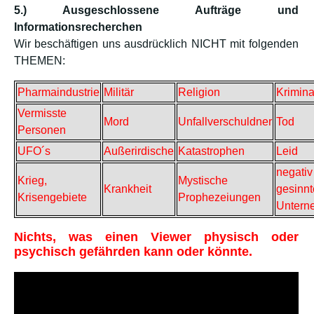
5.) Ausgeschlossene Aufträge und
Informationsrecherchen
Wir beschäftigen uns ausdrücklich NICHT mit folgenden
THEMEN:
Pharmaindustrie
Militär
Religion
Krimina
Vermisste
Mord
Unfallverschuldner
Tod
Personen
UFO´s
Außerirdische
Katastrophen
Leid
negativ
Krieg,
Mystische
Krankheit
gesinnt
Krisengebiete
Prophezeiungen
Untern
Nichts, was einen Viewer physisch oder
psychisch gefährden kann oder könnte.