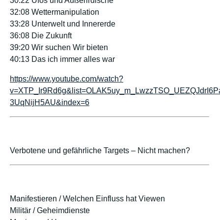
30:22 Ufos und Außerirdische
32:08 Wettermanipulation
33:28 Unterwelt und Innererde
36:08 Die Zukunft
39:20 Wir suchen Wir bieten
40:13 Das ich immer alles war
https://www.youtube.com/watch?
v=XTP_Ir9Rd6g&list=OLAK5uy_m_LwzzTSO_UEZQJdrI6P
3UqNijH5AU&index=6
Verbotene und gefährliche Targets – Nicht machen?
Manifestieren / Welchen Einfluss hat Viewen
Militär / Geheimdienste