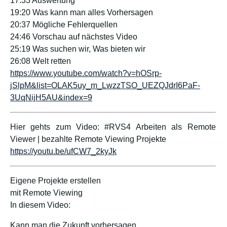
17:33 Auswertung
19:20 Was kann man alles Vorhersagen
20:37 Mögliche Fehlerquellen
24:46 Vorschau auf nächstes Video
25:19 Was suchen wir, Was bieten wir
26:08 Welt retten
https://www.youtube.com/watch?v=hOSrp-
jSlpM&list=OLAK5uy_m_LwzzTSO_UEZQJdrI6PaF-
3UqNijH5AU&index=9
Hier gehts zum Video: #RVS4 Arbeiten als Remote
Viewer | bezahlte Remote Viewing Projekte
https://youtu.be/ufCW7_2kyJk
Eigene Projekte erstellen
mit Remote Viewing
In diesem Video:
Kann man die Zukunft vorhersagen